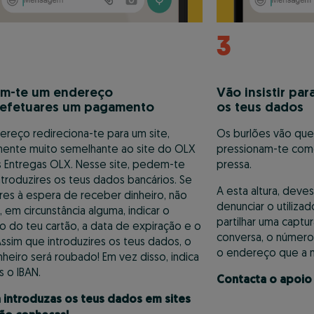
3
am-te um endereço
Vão insistir par
 efetuares um pagamento
os teus dados
reço redireciona-te para um site,
Os burlões vão que
mente muito semelhante ao site do OLX
pressionam-te com
s Entregas OLX. Nesse site, pedem-te
pressa.
ntroduzires os teus dados bancários. Se
A esta altura, deve
res à espera de receber dinheiro, não
denunciar o utiliza
 em circunstância alguma, indicar o
partilhar uma captu
 do teu cartão, a data de expiração e o
conversa, o númer
ssim que introduzires os teus dados, o
o endereço que a 
nheiro será roubado! Em vez disso, indica
 o IBAN.
Contacta o apoio
 introduzas os teus dados em sites