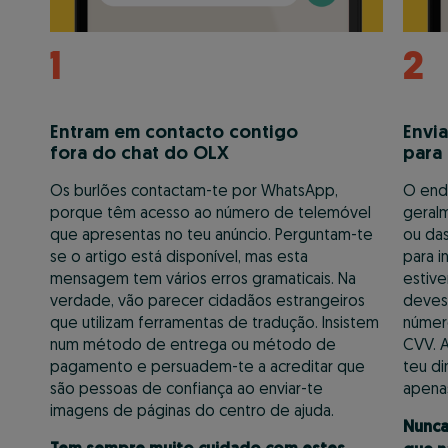
1
2
Entram em contacto contigo
Envi
fora do chat do OLX
para
Os burlões contactam-te por WhatsApp,
O ende
porque têm acesso ao número de telemóvel
geral
que apresentas no teu anúncio. Perguntam-te
ou da
se o artigo está disponível, mas esta
para i
mensagem tem vários erros gramaticais. Na
estive
verdade, vão parecer cidadãos estrangeiros
deves,
que utilizam ferramentas de tradução. Insistem
número
num método de entrega ou método de
CVV. A
pagamento e persuadem-te a acreditar que
teu di
são pessoas de confiança ao enviar-te
apenas
imagens de páginas do centro de ajuda.
Nunca