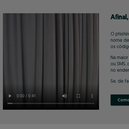
Afinal
O phishi
nome de 
os códig
Na maior
ou SMS, 
no ender
Se, de fa
Como