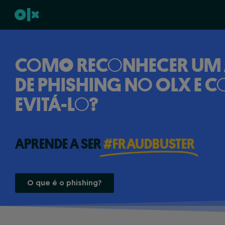
COMO RECONHECER UM 
DE PHISHING NO OLX E 
EVITÁ-LO?
APRENDE A SER
#FRAUDBUSTER
O que é o phishing?