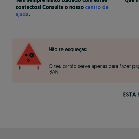
Tem sempre muito cuidado com estes
que n
contactos! Consulta o nosso
centro de
ajuda
.
Não te esqueças:
O teu cartão serve apenas para fazer pag
IBAN.
ESTA